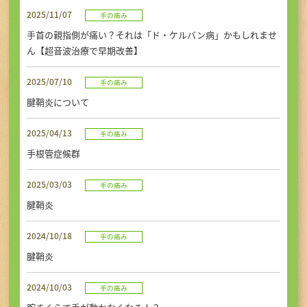
初めての方へ
2025/11/07
手の痛み
手首の親指側が痛い？それは「ド・ケルバン病」かもしれませ
アクセス
ん【超音波治療で早期改善】
2025/07/10
手の痛み
お問い合せ・ご予約
腱鞘炎について
2025/04/13
手の痛み
手根管症候群
TEL
2025/03/03
手の痛み
腱鞘炎
2024/10/18
手の痛み
腱鞘炎
2024/10/03
手の痛み