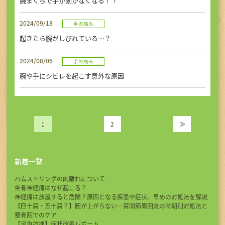
腕まくらで手が動かなくなる！？
2024/09/18
手の痛み
起きたら腕がしびれている…？
2024/08/06
手の痛み
腕や手にシビレを起こす意外な原因
1
2
≫
新着一覧
ハムストリングの肉離れについて
坐骨神経痛はなぜ起こる？
神経痛は放置すると危険？原因となる疾患や症状、早めの対処法を解説
【四十肩・五十肩？】腕が上がらない…肩関節周囲炎の時期別対処法と
整骨院でのケア
【足首捻挫】症状改善レポート