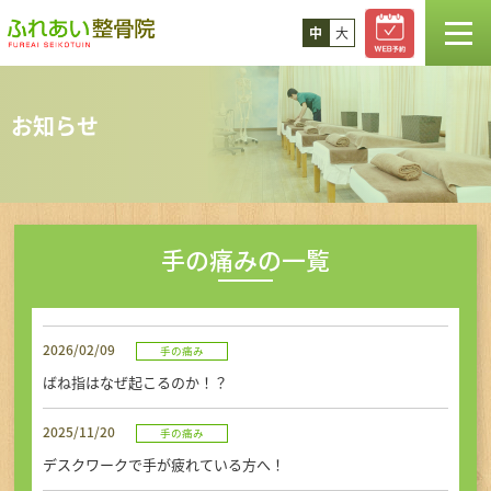
中
大
TOP
お知らせ
お知らせ
スタッフ紹介
手の痛みの一覧
診療案内
2026/02/09
手の痛み
コラム
ばね指はなぜ起こるのか！？
料金
2025/11/20
手の痛み
デスクワークで手が疲れている方へ！