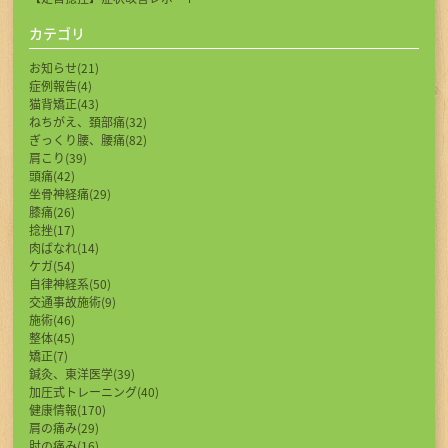
カテゴリ
お知らせ(21)
症例報告(4)
猫背矯正(43)
ねちがえ、頚部痛(32)
ぎっくり腰、腰痛(82)
肩こり(39)
頭痛(42)
坐骨神経痛(29)
膝痛(26)
捻挫(17)
肉ばなれ(14)
ケガ(54)
自律神経系(50)
交通事故施術(9)
施術(46)
整体(45)
矯正(7)
鍼灸、東洋医学(39)
加圧式トレーニング(40)
健康情報(170)
肩の痛み(29)
肘の痛み(16)