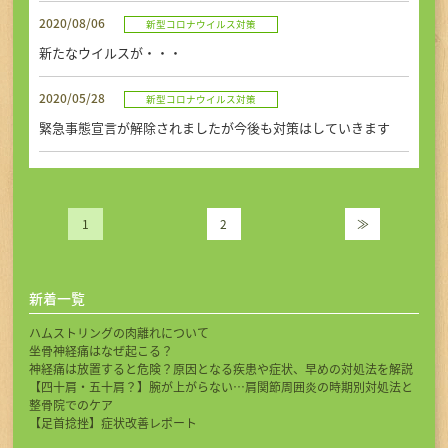
2020/08/06
新型コロナウイルス対策
新たなウイルスが・・・
2020/05/28
新型コロナウイルス対策
緊急事態宣言が解除されましたが今後も対策はしていきます
1
2
≫
新着一覧
ハムストリングの肉離れについて
坐骨神経痛はなぜ起こる？
神経痛は放置すると危険？原因となる疾患や症状、早めの対処法を解説
【四十肩・五十肩？】腕が上がらない…肩関節周囲炎の時期別対処法と
整骨院でのケア
【足首捻挫】症状改善レポート