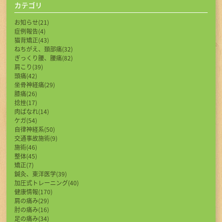
カテゴリ
お知らせ(21)
症例報告(4)
猫背矯正(43)
ねちがえ、頚部痛(32)
ぎっくり腰、腰痛(82)
肩こり(39)
頭痛(42)
坐骨神経痛(29)
膝痛(26)
捻挫(17)
肉ばなれ(14)
ケガ(54)
自律神経系(50)
交通事故施術(9)
施術(46)
整体(45)
矯正(7)
鍼灸、東洋医学(39)
加圧式トレーニング(40)
健康情報(170)
肩の痛み(29)
肘の痛み(16)
足の痛み(34)