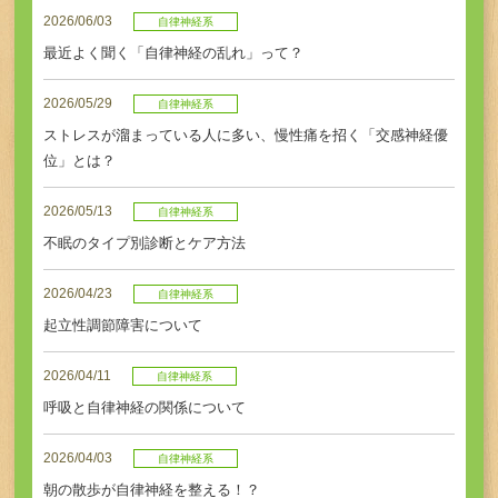
初めての方へ
2026/06/03
自律神経系
最近よく聞く「自律神経の乱れ」って？
アクセス
2026/05/29
自律神経系
ストレスが溜まっている人に多い、慢性痛を招く「交感神経優
お問い合せ・ご予約
位」とは？
2026/05/13
自律神経系
不眠のタイプ別診断とケア方法
TEL
2026/04/23
自律神経系
起立性調節障害について
2026/04/11
自律神経系
呼吸と自律神経の関係について
2026/04/03
自律神経系
朝の散歩が自律神経を整える！？