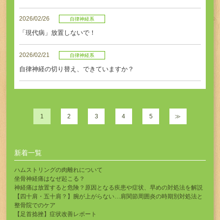
2026/02/26
自律神経系
「現代病」放置しないで！
2026/02/21
自律神経系
自律神経の切り替え、できていますか？
1
2
3
4
5
≫
新着一覧
ハムストリングの肉離れについて
坐骨神経痛はなぜ起こる？
神経痛は放置すると危険？原因となる疾患や症状、早めの対処法を解説
【四十肩・五十肩？】腕が上がらない…肩関節周囲炎の時期別対処法と
整骨院でのケア
【足首捻挫】症状改善レポート