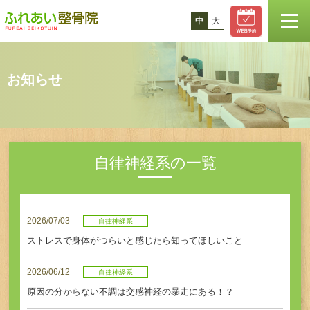
中
大
TOP
お知らせ
お知らせ
スタッフ紹介
自律神経系の一覧
診療案内
2026/07/03
自律神経系
コラム
ストレスで身体がつらいと感じたら知ってほしいこと
2026/06/12
料金
自律神経系
原因の分からない不調は交感神経の暴走にある！？