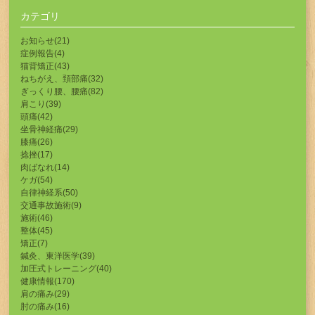
カテゴリ
お知らせ(21)
症例報告(4)
猫背矯正(43)
ねちがえ、頚部痛(32)
ぎっくり腰、腰痛(82)
肩こり(39)
頭痛(42)
坐骨神経痛(29)
膝痛(26)
捻挫(17)
肉ばなれ(14)
ケガ(54)
自律神経系(50)
交通事故施術(9)
施術(46)
整体(45)
矯正(7)
鍼灸、東洋医学(39)
加圧式トレーニング(40)
健康情報(170)
肩の痛み(29)
肘の痛み(16)