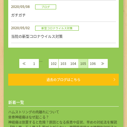
2020/05/08
ブログ
ガチガチ
2020/05/02
新型コロナウイルス対策
当院の新型コロナウイルス対策
…
≪
1
102
103
104
105
106
≫
過去のブログはこちら
新着一覧
ハムストリングの肉離れについて
坐骨神経痛はなぜ起こる？
神経痛は放置すると危険？原因となる疾患や症状、早めの対処法を解説