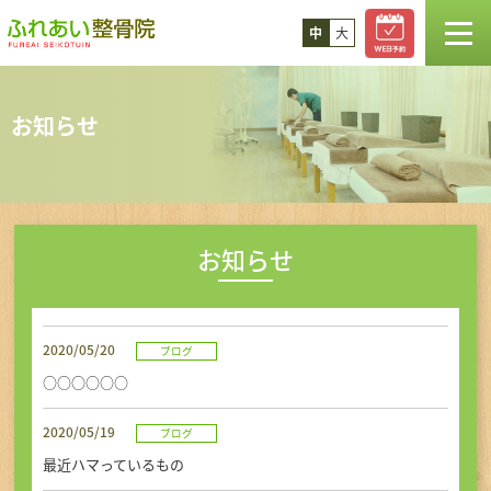
中
大
TOP
お知らせ
お知らせ
スタッフ紹介
お知らせ
診療案内
2020/05/20
ブログ
コラム
○○○○○○
料金
2020/05/19
ブログ
最近ハマっているもの