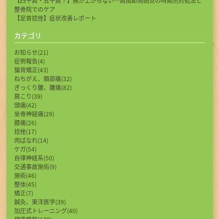
【四十肩・五十肩？】腕が上がらない…肩関節周囲炎の時期別対処法と
整骨院でのケア
【足首捻挫】症状改善レポート
カテゴリ
お知らせ(21)
症例報告(4)
猫背矯正(43)
ねちがえ、頚部痛(32)
ぎっくり腰、腰痛(82)
肩こり(39)
頭痛(42)
坐骨神経痛(29)
膝痛(26)
捻挫(17)
肉ばなれ(14)
ケガ(54)
自律神経系(50)
交通事故施術(9)
施術(46)
整体(45)
矯正(7)
鍼灸、東洋医学(39)
加圧式トレーニング(40)