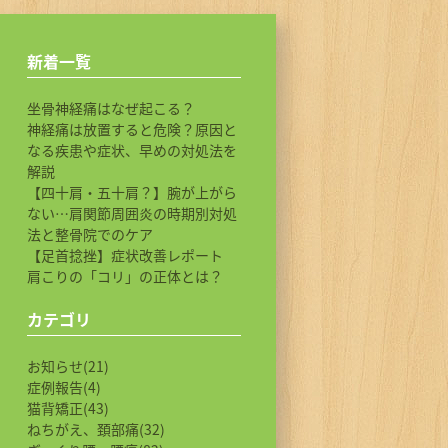
新着一覧
坐骨神経痛はなぜ起こる？
神経痛は放置すると危険？原因と
なる疾患や症状、早めの対処法を
解説
【四十肩・五十肩？】腕が上がら
ない…肩関節周囲炎の時期別対処
法と整骨院でのケア
【足首捻挫】症状改善レポート
肩こりの「コリ」の正体とは？
カテゴリ
お知らせ(21)
症例報告(4)
猫背矯正(43)
ねちがえ、頚部痛(32)