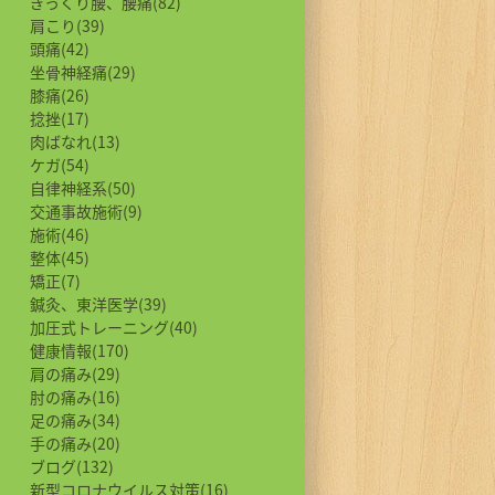
ぎっくり腰、腰痛(82)
肩こり(39)
頭痛(42)
坐骨神経痛(29)
膝痛(26)
捻挫(17)
肉ばなれ(13)
ケガ(54)
自律神経系(50)
交通事故施術(9)
施術(46)
整体(45)
矯正(7)
鍼灸、東洋医学(39)
加圧式トレーニング(40)
健康情報(170)
肩の痛み(29)
肘の痛み(16)
足の痛み(34)
手の痛み(20)
ブログ(132)
新型コロナウイルス対策(16)