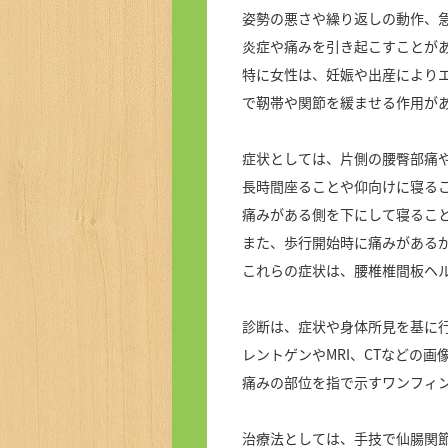
姿勢の悪さや繰り返しの動作、
炎症や痛みを引き起こすことが
特に女性は、妊娠や出産により
で靭帯や関節を緩ませる作用が
症状としては、片側の腰臀部痛
長時間座ることや仰向けに寝る
痛みがある側を下にして寝るこ
また、歩行開始時に痛みがある
これらの症状は、腰椎椎間板ヘ
診断は、症状や身体所見を基に
レントゲンやMRI、CTなどの
痛みの部位を指で示すワンフィ
治療法としては、手技で仙腸関