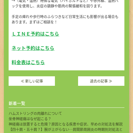
→（電気・温熱）特殊な電気（ハイボルトなど）や赤外線、温熱パ
ックを使用し、炎症の鎮静や筋肉の緊張緩和を図ります。
手足の痺れや歩行時のふらつきなど日常生活にも影響が出る場合も
あります。まずはご相談を！
ＬＩＮＥ予約はこちら
ネット予約はこちら
料金表はこちら
≪
新しい記事
過去の記事
≫
新着一覧
ハムストリングの肉離れについて
坐骨神経痛はなぜ起こる？
神経痛は放置すると危険？原因となる疾患や症状、早めの対処法を解説
【四十肩・五十肩？】腕が上がらない…肩関節周囲炎の時期別対処法と