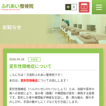
中
大
TOP
お知らせ
お知らせ
スタッフ紹介
2026.05.28
未指定
診療案内
変形性頸椎症について
こんにちは！方南町ふれあい整骨院です！
コラム
本日は、
変形性頸椎症
についてお話しします！
変形性頚椎症（へんけいせいけいついしょう）とは、加齢や長年の
料金
首への負担により、首の骨（頚椎）や椎間板が変形・摩耗する疾患
です。変形した骨や椎間板が神経を圧迫し、首・肩の痛み、腕や手
のしびれ、手指の動かしにくさなどを引き起こします。