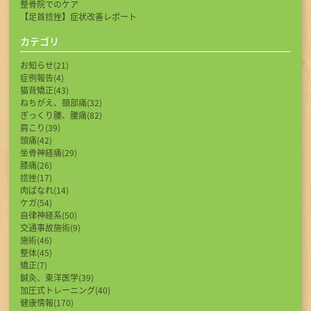
整骨院でのケア
【足首捻挫】症状改善レポート
カテゴリ
お知らせ(21)
症例報告(4)
猫背矯正(43)
ねちがえ、頚部痛(32)
ぎっくり腰、腰痛(82)
肩こり(39)
頭痛(42)
坐骨神経痛(29)
膝痛(26)
捻挫(17)
肉ばなれ(14)
ケガ(54)
自律神経系(50)
交通事故施術(9)
施術(46)
整体(45)
矯正(7)
鍼灸、東洋医学(39)
加圧式トレーニング(40)
健康情報(170)