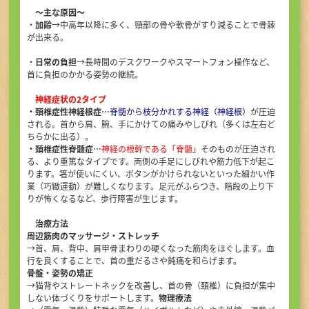
初めての方へ
～主な原因～
・
加齢
→中高年以降に多く、頸部の骨や軟骨がすり減ることで骨棘
が出来る。
アクセス
・
日常の負担
→長時間のデスクワークやスマートフォン操作など、
首に負担のかかる姿勢の継続。
お問い合せ・ご予約
神経症状の2タイプ
・頚椎症性神経根症…
脊髄から枝分かれする神経（神経根）
が圧迫
される。首から肩、腕、手にかけての痛みやしびれ（多くは左右ど
ちらかに出る）。
・頚椎症性脊髄症…
神経の根幹である「脊髄」
そのものが圧迫され
る、より重篤なタイプです。両側の手足にしびれや筋力低下が起こ
TEL
ります。箸が使いにくい、ボタンがかけられないといった細かい作
業（巧緻運動）が難しくなります。足元がふらつき、階段の上り下
りが怖くなるなど、歩行障害が生じます。
治療方法
周辺筋肉のマッサージ・ストレッチ
→首、肩、背中、肩甲骨まわりの硬くなった筋肉をほぐします。血
行を良くすることで、首の重だるさや鈍痛を和らげます。
骨盤・姿勢の矯正
→猫背やストレートネックを改善し、首の骨（頚椎）に負担が集中
しない体づくりをサポートします。
物理療法