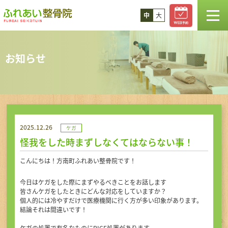
中
大
TOP
お知らせ
お知らせ
スタッフ紹介
2025.12.26
ケガ
診療案内
怪我をした時まずしなくてはならない事！
こんにちは！方南町ふれあい整骨院です！
コラム
今日はケガをした際にまずやるべきことをお話します
皆さんケガをしたときにどんな対応をしていますか？
料金
個人的には冷やすだけで医療機関に行く方が多い印象があります。
結論それは間違いです！
ケガの処置で有名なものにRICE処置があります。