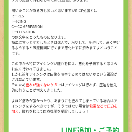
初めての方へ
聞いたことがある方も多いと思いますがRICE処置とは
R…REST
アクセス
I…ICING
C…COMPRESSION
E…ELEVATION
の頭文字をとったものになります。
お問い合せ・ご予約
簡単に言うとケガしたときは休んで、冷やして、圧迫して、高く挙げ
るようすると医療機関に行くまで悪化せずに済みますよということ
です。
この中から特にアイシングが腫れを抑え、悪化を予防すると考えら
れ広く行われてきました。
TEL
しかし近年アイシングは回復を阻害するのではないかという議論が
され始めています。
そのため
腫れが強くないケガ
ではアイシングは行わず、圧迫を優先
的に行うことが増えてきました。
よほど痛みが強かったり、あまりにも腫れてしまっている場合はア
イシングをするべきですが、そうではない場合は
包帯などで圧迫を
加え
、腫れを抑えて医療機関を受診しましょう！
LINE追加・ご予約