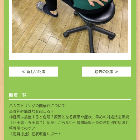
≪
新しい記事
過去の記事
≫
新着一覧
ハムストリングの肉離れについて
坐骨神経痛はなぜ起こる？
神経痛は放置すると危険？原因となる疾患や症状、早めの対処法を解説
【四十肩・五十肩？】腕が上がらない…肩関節周囲炎の時期別対処法と
整骨院でのケア
【足首捻挫】症状改善レポート