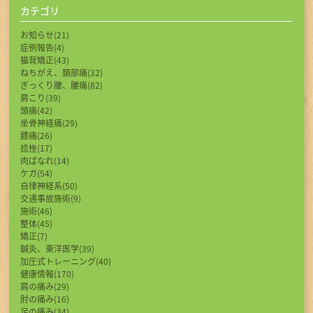
カテゴリ
お知らせ(21)
症例報告(4)
猫背矯正(43)
ねちがえ、頚部痛(32)
ぎっくり腰、腰痛(82)
肩こり(39)
頭痛(42)
坐骨神経痛(29)
膝痛(26)
捻挫(17)
肉ばなれ(14)
ケガ(54)
自律神経系(50)
交通事故施術(9)
施術(46)
整体(45)
矯正(7)
鍼灸、東洋医学(39)
加圧式トレーニング(40)
健康情報(170)
肩の痛み(29)
肘の痛み(16)
足の痛み(34)