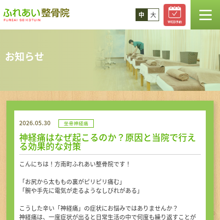
中
大
TOP
お知らせ
お知らせ
スタッフ紹介
2026.05.30
坐骨神経痛
診療案内
神経痛はなぜ起こるのか？原因と当院で行え
る効果的な対策
コラム
こんにちは！方南町ふれあい整骨院です！
「お尻から太ももの裏がピリピリ痛む」
「腕や手先に電気が走るようなしびれがある」
料金
こうした辛い「神経痛」の症状にお悩みではありませんか？
神経痛は、一度症状が出ると日常生活の中で何度も繰り返すことが