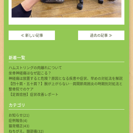
≪
新しい記事
過去の記事
≫
新着一覧
ハムストリングの肉離れについて
坐骨神経痛はなぜ起こる？
神経痛は放置すると危険？原因となる疾患や症状、早めの対処法を解説
【四十肩・五十肩？】腕が上がらない…肩関節周囲炎の時期別対処法と
整骨院でのケア
【足首捻挫】症状改善レポート
カテゴリ
お知らせ(21)
症例報告(4)
猫背矯正(43)
ねちがえ、頚部痛(32)