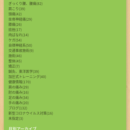
ぎっくり腰、腰痛(82)
肩こり(39)
頭痛(42)
坐骨神経痛(29)
膝痛(26)
捻挫(17)
肉ばなれ(14)
ケガ(54)
自律神経系(50)
交通事故施術(9)
施術(46)
整体(45)
矯正(7)
鍼灸、東洋医学(39)
加圧式トレーニング(40)
健康情報(170)
肩の痛み(29)
肘の痛み(16)
足の痛み(34)
手の痛み(20)
ブログ(132)
新型コロナウイルス対策(16)
未指定(3)
月別アーカイブ