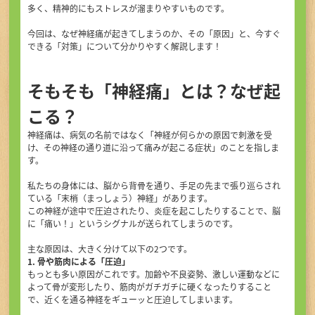
初めての方へ
多く、精神的にもストレスが溜まりやすいものです。
今回は、なぜ神経痛が起きてしまうのか、その「原因」と、今すぐ
できる「対策」について分かりやすく解説します！
アクセス
そもそも「神経痛」とは？なぜ起
お問い合せ・ご予約
こる？
神経痛は、病気の名前ではなく「神経が何らかの原因で刺激を受
け、その神経の通り道に沿って痛みが起こる症状」のことを指しま
す。
TEL
私たちの身体には、脳から背骨を通り、手足の先まで張り巡らされ
ている「末梢（まっしょう）神経」があります。
この神経が途中で圧迫されたり、炎症を起こしたりすることで、脳
に「痛い！」というシグナルが送られてしまうのです。
主な原因は、大きく分けて以下の2つです。
1. 骨や筋肉による「圧迫」
もっとも多い原因がこれです。加齢や不良姿勢、激しい運動などに
よって骨が変形したり、筋肉がガチガチに硬くなったりすること
で、近くを通る神経をギューッと圧迫してしまいます。