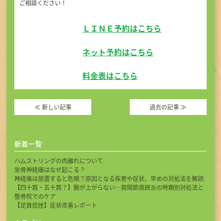
ご相談ください！
ＬＩＮＥ予約はこちら
ネット予約はこちら
料金表はこちら
≪
新しい記事
過去の記事
≫
新着一覧
ハムストリングの肉離れについて
坐骨神経痛はなぜ起こる？
神経痛は放置すると危険？原因となる疾患や症状、早めの対処法を解説
【四十肩・五十肩？】腕が上がらない…肩関節周囲炎の時期別対処法と
整骨院でのケア
【足首捻挫】症状改善レポート