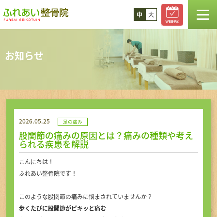
中
大
TOP
お知らせ
お知らせ
スタッフ紹介
2026.05.25
足の痛み
診療案内
股関節の痛みの原因とは？痛みの種類や考え
られる疾患を解説
コラム
こんにちは！
ふれあい整骨院です！
料金
このような股関節の痛みに悩まされていませんか？
歩くたびに股関節がピキッと痛む