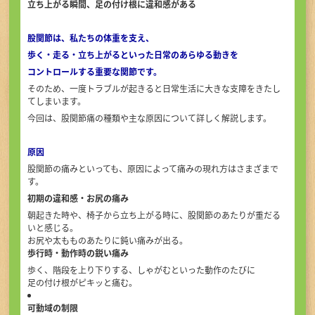
立ち上がる瞬間、足の付け根に違和感がある
初めての方へ
股関節は、私たちの体重を支え、
アクセス
歩く・走る・立ち上がるといった日常のあらゆる動きを
コントロールする重要な関節です。
そのため、一度トラブルが起きると日常生活に大きな支障をきたし
お問い合せ・ご予約
てしまいます。
今回は、股関節痛の種類や主な原因について詳しく解説します。
原因
TEL
股関節の痛みといっても、原因によって痛みの現れ方はさまざまで
す。
初期の違和感・お尻の痛み
朝起きた時や、椅子から立ち上がる時に、股関節のあたりが重だる
いと感じる。
お尻や太もものあたりに鈍い痛みが出る。
歩行時・動作時の鋭い痛み
歩く、階段を上り下りする、しゃがむといった動作のたびに
足の付け根がピキッと痛む。
可動域の制限