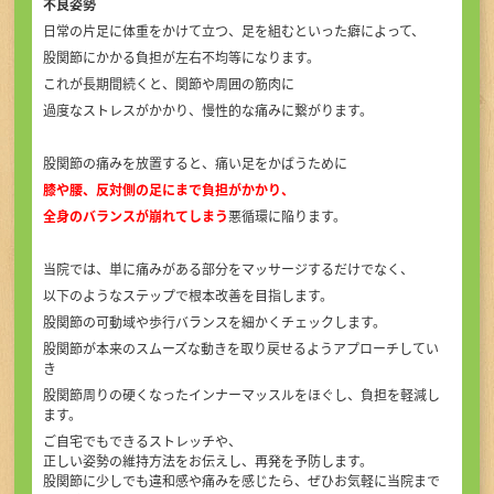
不良姿勢
日常の片足に体重をかけて立つ、足を組むといった癖によって、
股関節にかかる負担が左右不均等になります。
これが長期間続くと、関節や周囲の筋肉に
過度なストレスがかかり、慢性的な痛みに繋がります。
股関節の痛みを放置すると、痛い足をかばうために
膝や腰、反対側の足にまで負担がかかり、
全身のバランスが崩れてしまう
悪循環に陥ります。
当院では、単に痛みがある部分をマッサージするだけでなく、
以下のようなステップで根本改善を目指します。
股関節の可動域や歩行バランスを細かくチェックします。
股関節が本来のスムーズな動きを取り戻せるようアプローチしてい
き
股関節周りの硬くなったインナーマッスルをほぐし、負担を軽減し
ます。
ご自宅でもできるストレッチや、
正しい姿勢の維持方法をお伝えし、再発を予防します。
股関節に少しでも違和感や痛みを感じたら、ぜひお気軽に当院まで