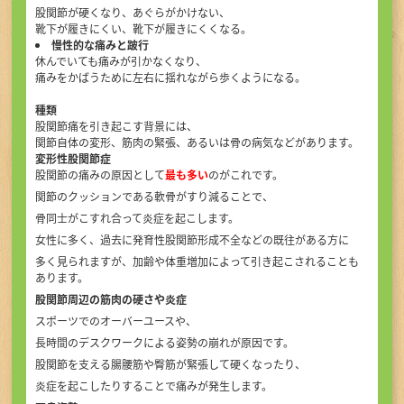
股関節が硬くなり、あぐらがかけない、
靴下が履きにくい、靴下が履きにくくなる。
慢性的な痛みと跛行
休んでいても痛みが引かなくなり、
痛みをかばうために左右に揺れながら歩くようになる。
種類
股関節痛を引き起こす背景には、
関節自体の変形、筋肉の緊張、あるいは骨の病気などがあります。
変形性股関節症
股関節の痛みの原因として
最も多い
のがこれです。
関節のクッションである軟骨がすり減ることで、
骨同士がこすれ合って炎症を起こします。
女性に多く、過去に発育性股関節形成不全などの既往がある方に
多く見られますが、加齢や体重増加によって引き起こされることも
あります。
股関節周辺の筋肉の硬さや炎症
スポーツでのオーバーユースや、
長時間のデスクワークによる姿勢の崩れが原因です。
股関節を支える腸腰筋や臀筋が緊張して硬くなったり、
炎症を起こしたりすることで痛みが発生します。