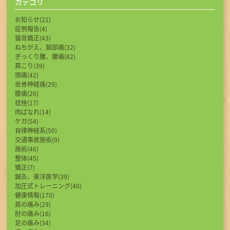
カテゴリ
お知らせ(21)
症例報告(4)
猫背矯正(43)
ねちがえ、頚部痛(32)
ぎっくり腰、腰痛(82)
肩こり(39)
頭痛(42)
坐骨神経痛(29)
膝痛(26)
捻挫(17)
肉ばなれ(14)
ケガ(54)
自律神経系(50)
交通事故施術(9)
施術(46)
整体(45)
矯正(7)
鍼灸、東洋医学(39)
加圧式トレーニング(40)
健康情報(170)
肩の痛み(29)
肘の痛み(16)
足の痛み(34)