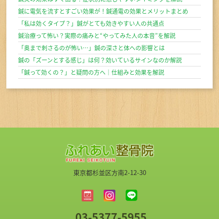
鍼に電気を流すとすごい効果が！鍼通電の効果とメリットまとめ
「私は効くタイプ？」鍼がとても効きやすい人の共通点
鍼治療って怖い？実際の痛みと“やってみた人の本音”を解説
「奥まで刺さるのが怖い…」鍼の深さと体への影響とは
鍼の「ズーンとする感じ」は何？効いているサインなのか解説
「鍼って効くの？」と疑問の方へ｜仕組みと効果を解説
東京都杉並区方南2-12-30
03-5377-5955