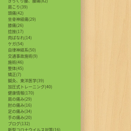
ぎっくり腰、腰痛(82)
肩こり(39)
頭痛(42)
坐骨神経痛(29)
膝痛(26)
捻挫(17)
肉ばなれ(14)
ケガ(54)
自律神経系(50)
交通事故施術(9)
施術(46)
整体(45)
矯正(7)
鍼灸、東洋医学(39)
加圧式トレーニング(40)
健康情報(170)
肩の痛み(29)
肘の痛み(16)
足の痛み(34)
手の痛み(20)
ブログ(132)
新型コロナウイルス対策(16)