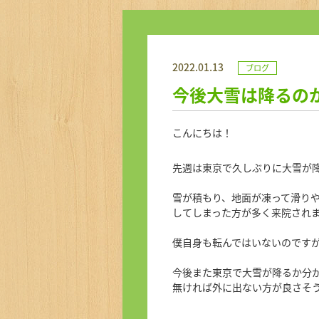
2022.01.13
ブログ
今後大雪は降るの
こんにちは！
先週は東京で久しぶりに大雪が
雪が積もり、地面が凍って滑り
してしまった方が多く来院され
僕自身も転んではいないのです
今後また東京で大雪が降るか分
無ければ外に出ない方が良さそ