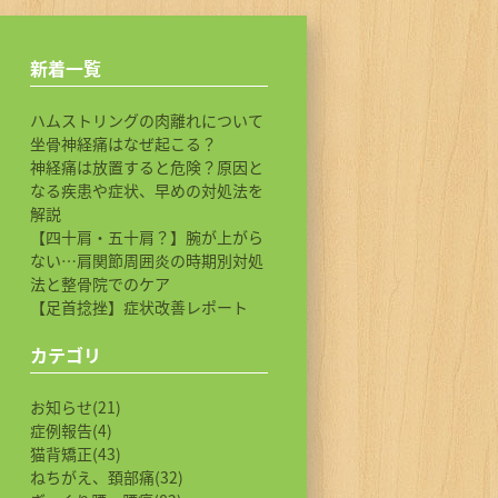
新着一覧
ハムストリングの肉離れについて
坐骨神経痛はなぜ起こる？
神経痛は放置すると危険？原因と
なる疾患や症状、早めの対処法を
解説
【四十肩・五十肩？】腕が上がら
ない…肩関節周囲炎の時期別対処
法と整骨院でのケア
【足首捻挫】症状改善レポート
カテゴリ
お知らせ(21)
症例報告(4)
猫背矯正(43)
ねちがえ、頚部痛(32)